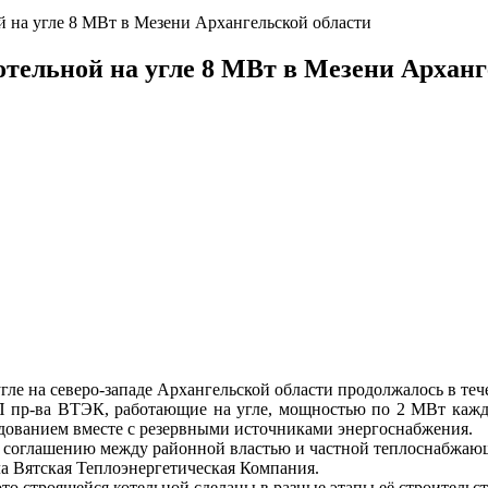
 на угле 8 МВт в Мезени Архангельской области
тельной на угле 8 МВт в Мезени Арханг
е на северо-западе Архангельской области продолжалось в тече
П пр-ва ВТЭК, работающие на угле, мощностью по 2 МВт кажд
ованием вместе с резервными источниками энергоснабжения.
у соглашению между районной властью и частной теплоснабжаю
 Вятская Теплоэнергетическая Компания.
о строящейся котельной сделаны в разные этапы её строительст