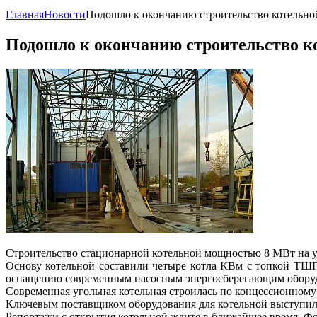
Главная
Новости
Подошло к окончанию строительство котельной
Подошло к окончанию строительство ко
Строительство стационарной котельной мощностью 8 МВт на угл
Основу котельной составили четыре котла КВм с топкой ТШ
оснащению современным насосным энергосберегающим оборуд
Современная угольная котельная строилась по концессионном
Ключевым поставщиком оборудования для котельной выступила
Репортажи с открытия котельной ждите в ближайшее время. Фот