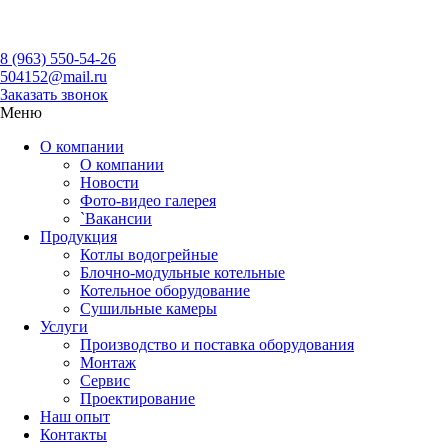
Кировский завод котельного оборудования. Уже 27 лет
8 (963) 550-54-26
504152@mail.ru
Заказать звонок
Меню
О компании
О компании
Новости
Фото-видео галерея
`Вакансии
Продукция
Котлы водогрейные
Блочно-модульные котельные
Котельное оборудование
Сушильные камеры
Услуги
Производство и поставка оборудования
Монтаж
Сервис
Проектирование
Наш опыт
Контакты