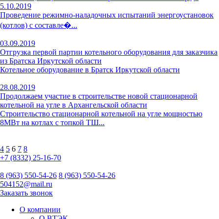
5.10.2019
Проведение режимно-наладочных испытаний энергоустановок
(котлов) с составле�...
03.09.2019
Отгрузка первой партии котельного оборудования для заказчика
из Братска Иркутской области
Котельное оборудование в Братск Иркутской области
28.08.2019
Продолжаем участие в строительстве новой стационарной
котельной на угле в Архангельской области
Строительство стационарной котельной на угле мощностью
8МВт на котлах с топкой ТШ...
4
5
6
7
8
+7 (8332) 25-16-70
8 (963) 550-54-26
8 (963) 550-54-26
504152@mail.ru
Заказать звонок
О компании
О ВТЭК