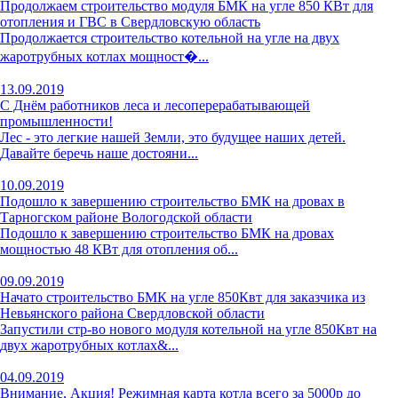
Продолжаем строительство модуля БМК на угле 850 КВт для
отопления и ГВС в Свердловскую область
Продолжается строительство котельной на угле на двух
жаротрубных котлах мощност�...
13.09.2019
С Днём работников леса и лесоперерабатывающей
промышленности!
Лес - это легкие нашей Земли, это будущее наших детей.
Давайте беречь наше достояни...
10.09.2019
Подошло к завершению строительство БМК на дровах в
Тарногском районе Вологодской области
Подошло к завершению строительство БМК на дровах
мощностью 48 КВт для отопления об...
09.09.2019
Начато строительство БМК на угле 850Квт для заказчика из
Невьянского района Свердловской области
Запустили стр-во нового модуля котельной на угле 850Квт на
двух жаротрубных котлах&...
04.09.2019
Внимание, Акция! Режимная карта котла всего за 5000р до