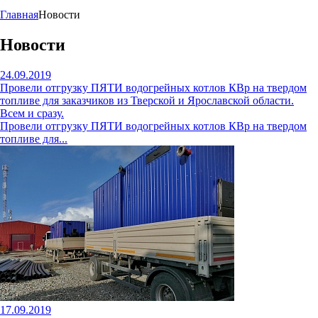
Главная
Новости
Новости
24.09.2019
Провели отгрузку ПЯТИ водогрейных котлов КВр на твердом
топливе для заказчиков из Тверской и Ярославской области.
Всем и сразу.
Провели отгрузку ПЯТИ водогрейных котлов КВр на твердом
топливе для...
17.09.2019